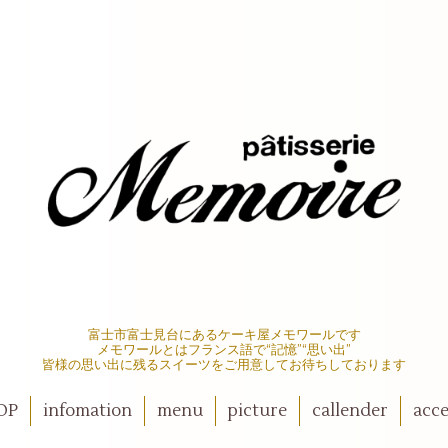
富士市富士見台にあるケーキ屋メモワールです
メモワールとはフランス語で“記憶”“思い出”
皆様の思い出に残るスイーツをご用意してお待ちしております
OP
infomation
menu
picture
callender
acce