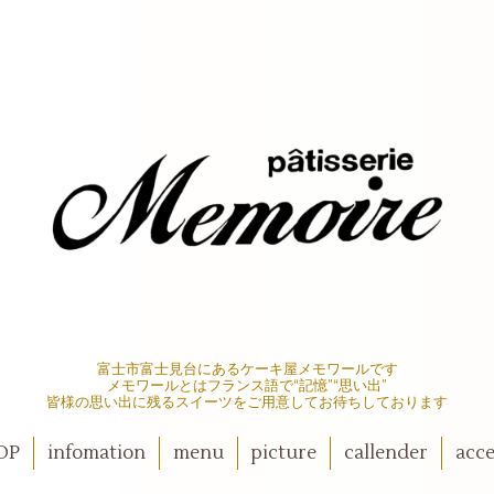
富士市富士見台にあるケーキ屋メモワールです
メモワールとはフランス語で“記憶”“思い出”
皆様の思い出に残るスイーツをご用意してお待ちしております
OP
infomation
menu
picture
callender
acce