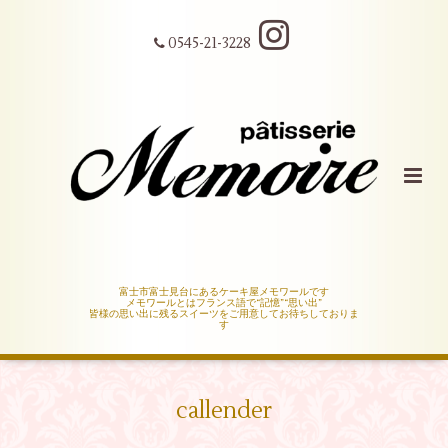
0545-21-3228
富士市富士見台にあるケーキ屋メモワールです
メモワールとはフランス語で“記憶”“思い出”
皆様の思い出に残るスイーツをご用意してお待ちしておりま
す
callender