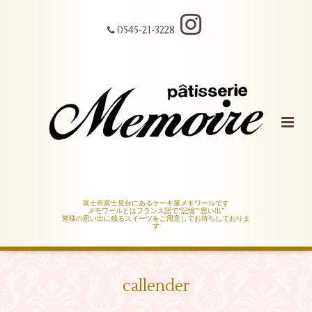
0545-21-3228
富士市富士見台にあるケーキ屋メモワールです
メモワールとはフランス語で“記憶”“思い出”
皆様の思い出に残るスイーツをご用意してお待ちしておりま
す
callender