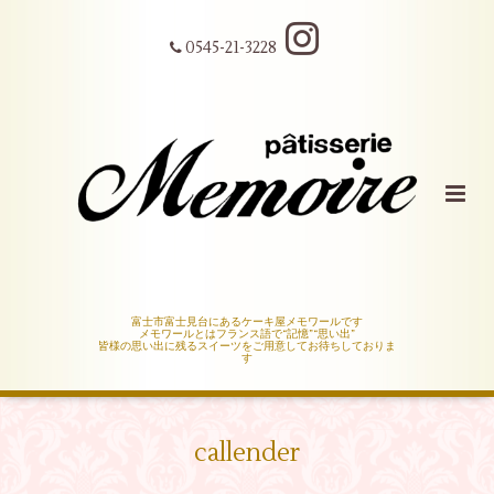
0545-21-3228
富士市富士見台にあるケーキ屋メモワールです
メモワールとはフランス語で“記憶”“思い出”
皆様の思い出に残るスイーツをご用意してお待ちしておりま
す
callender