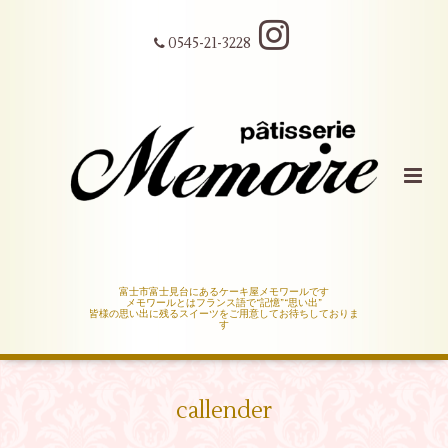
0545-21-3228
富士市富士見台にあるケーキ屋メモワールです
メモワールとはフランス語で“記憶”“思い出”
皆様の思い出に残るスイーツをご用意してお待ちしておりま
す
callender