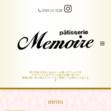
0545-21-3228
富士市富士見台にあるケーキ屋メモワールです
メモワールとはフランス語で“記憶”“思い出”
皆様の思い出に残るスイーツをご用意してお待ちしておりま
す
menu