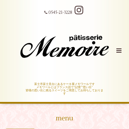
0545-21-3228
富士市富士見台にあるケーキ屋メモワールです
メモワールとはフランス語で“記憶”“思い出”
皆様の思い出に残るスイーツをご用意してお待ちしておりま
す
menu