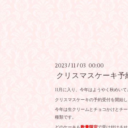
2023
11
03 00:00
/
/
クリスマスケーキ予
11月に入り、今年はようやく秋めい
クリスマスケーキの予約受付を開始し
今年は生クリームとチョコかけとチー
種類です。
どのケーキも
数量限定
で受け付けさせ