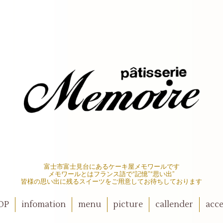
富士市富士見台にあるケーキ屋メモワールです
メモワールとはフランス語で“記憶”“思い出”
皆様の思い出に残るスイーツをご用意してお待ちしております
OP
infomation
menu
picture
callender
acce