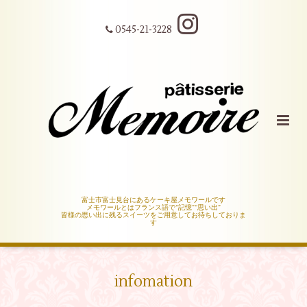
0545-21-3228
富士市富士見台にあるケーキ屋メモワールです
メモワールとはフランス語で“記憶”“思い出”
皆様の思い出に残るスイーツをご用意してお待ちしておりま
す
infomation