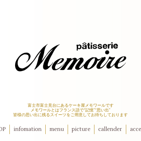
富士市富士見台にあるケーキ屋メモワールです
メモワールとはフランス語で“記憶”“思い出”
皆様の思い出に残るスイーツをご用意してお待ちしております
OP
infomation
menu
picture
callender
acce