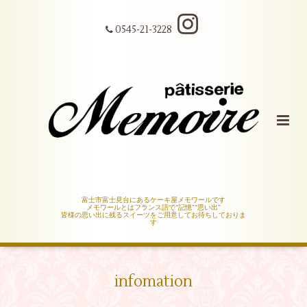
0545-21-3228
富士市富士見台にあるケーキ屋メモワールです
メモワールとはフランス語で“記憶”“思い出”
皆様の思い出に残るスイーツをご用意してお待ちしておりま
す
infomation