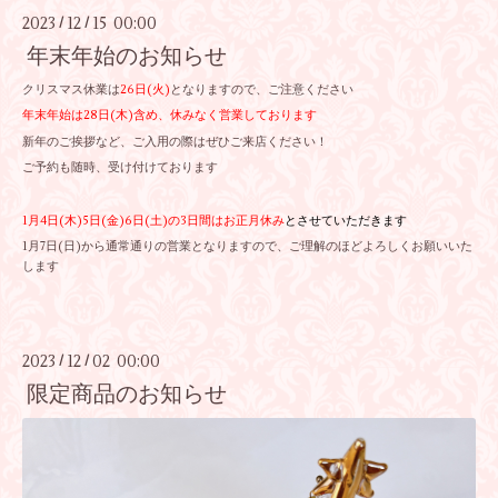
2023
12
15 00:00
/
/
年末年始のお知らせ
クリスマス休業は
26日(火)
となりますので、ご注意ください
年末年始は28日(木)含め、休みなく営業しております
新年のご挨拶など、ご入用の際はぜひご来店ください！
ご予約も随時、受け付けております
1月4日(木)5日(金)6日(土)の3日間はお正月休み
とさせていただきます
1月7日(日)から通常通りの営業となりますので、ご理解のほどよろしくお願いいた
します
2023
12
02 00:00
/
/
限定商品のお知らせ