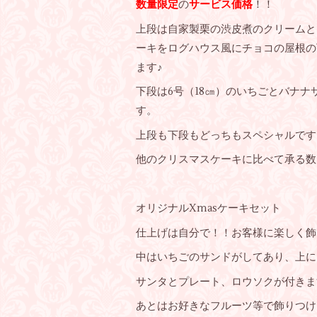
数量限定
の
サービス価格
！！
上段は自家製栗の渋皮煮のクリームと
ーキをログハウス風にチョコの屋根の
ます♪
下段は6号（18㎝）のいちごとバナ
す。
上段も下段もどっちもスペシャルです
他のクリスマスケーキに比べて承る数
オリジナルXmasケーキセット
仕上げは自分で！！お客様に楽しく飾
中はいちごのサンドがしてあり、上に
サンタとプレート、ロウソクが付きま
あとはお好きなフルーツ等で飾りつけ