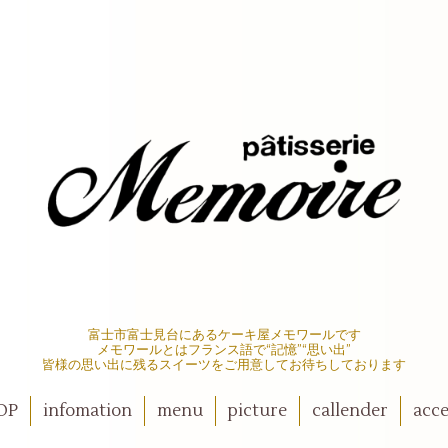
富士市富士見台にあるケーキ屋メモワールです
メモワールとはフランス語で“記憶”“思い出”
皆様の思い出に残るスイーツをご用意してお待ちしております
OP
infomation
menu
picture
callender
acce