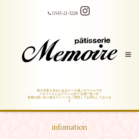
0545-21-3228
富士市富士見台にあるケーキ屋メモワールです
メモワールとはフランス語で“記憶”“思い出”
皆様の思い出に残るスイーツをご用意してお待ちしておりま
す
infomation