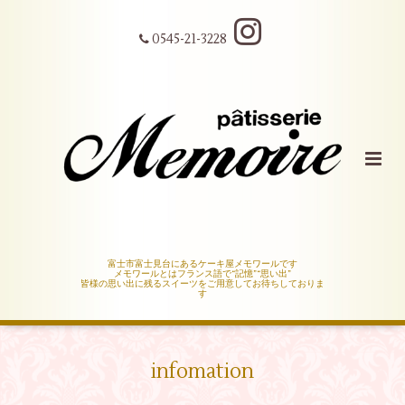
0545-21-3228
富士市富士見台にあるケーキ屋メモワールです
メモワールとはフランス語で“記憶”“思い出”
皆様の思い出に残るスイーツをご用意してお待ちしておりま
す
infomation