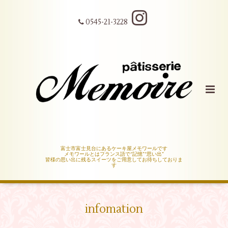
0545-21-3228
富士市富士見台にあるケーキ屋メモワールです
メモワールとはフランス語で“記憶”“思い出”
皆様の思い出に残るスイーツをご用意してお待ちしておりま
す
infomation