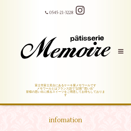
0545-21-3228
富士市富士見台にあるケーキ屋メモワールです
メモワールとはフランス語で“記憶”“思い出”
皆様の思い出に残るスイーツをご用意してお待ちしておりま
す
infomation