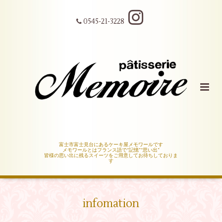
0545-21-3228
富士市富士見台にあるケーキ屋メモワールです
メモワールとはフランス語で“記憶”“思い出”
皆様の思い出に残るスイーツをご用意してお待ちしておりま
す
infomation