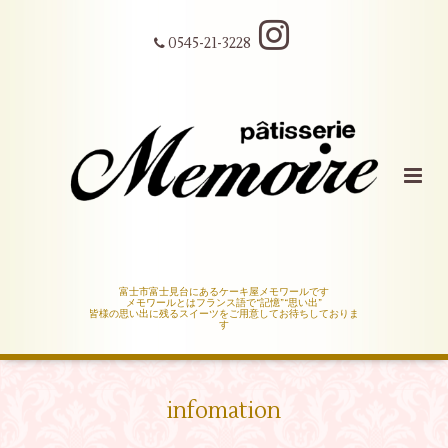
0545-21-3228
富士市富士見台にあるケーキ屋メモワールです
メモワールとはフランス語で“記憶”“思い出”
皆様の思い出に残るスイーツをご用意してお待ちしておりま
す
infomation