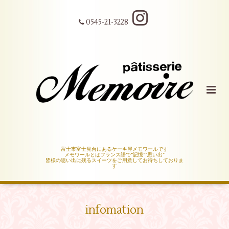
0545-21-3228
富士市富士見台にあるケーキ屋メモワールです
メモワールとはフランス語で“記憶”“思い出”
皆様の思い出に残るスイーツをご用意してお待ちしておりま
す
infomation