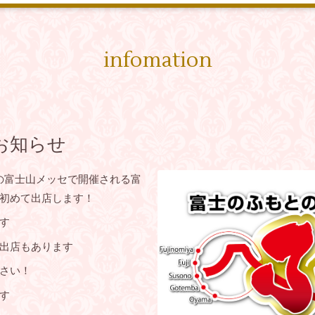
infomation
お知らせ
士市の富士山メッセで開催される
富
初めて出店します！
す
出店もあります
さい！
す