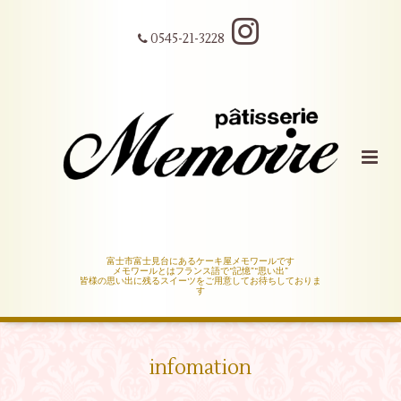
0545-21-3228
富士市富士見台にあるケーキ屋メモワールです
メモワールとはフランス語で“記憶”“思い出”
皆様の思い出に残るスイーツをご用意してお待ちしておりま
す
infomation