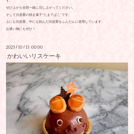
す。
ぜひ上から全部一緒に召し上がってください。
そして渋皮栗の焼き菓子“たまてばこ”です。
上にも渋皮栗、中にも刻んだ渋皮栗をふんだんに使用しています。
お遣い物にもぜひ！
2023
10
13 00:00
/
/
かわいいリスケーキ